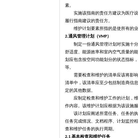
素。
实施该指南的
责任方建议为医疗
履行指南建议的责任方。
维护计划要素
所指的是使所有的
通风管理计划
（
）
2
.
VMP
制定一份
通风管理计划对实施十
舒适度、能源效率和室内空气质量的
划
应包含按空间功能划分的状态指标
等。
需要检查和维护的清单应该将影
清单中，该清单应至少包括制造商信
定的其他数据。
应制定检查和维护工作的计划，
作内容。该维护计划应根据为该设施
该计划应阐述所需任务、任务的
任务完成情况、文档程序、计划监控
查和维护任务的执行周期。
基本检查和维护任务
2.1