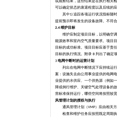
或观察结果，这些结果是在执行相关
可以确定状态的衰退程度以及后续的
其中
追踪各项运行状况指标随
1)
提前预示即将发生的设备故障。不符
维护目标
2.4
维护应制定项目目标，以明确空
能源效率和室内空气质量要求。项目
目标的成功标准。项目目标应基于责
目标的执行情况。附录
列出了确定
B
电网中断时的运营计划
3
列出在电网中断情况下应持续运
案：设施失去由公用事业提供的电网
业提供的水供应、一个供热源（例如
障或例行维护、关键空气处理设备的
营标准保持运行，哪些空间将按照较
风管理计划的授权与执行
通风管理计划（
）应由相关方
VMP
检查和维护任务应按照既定周期