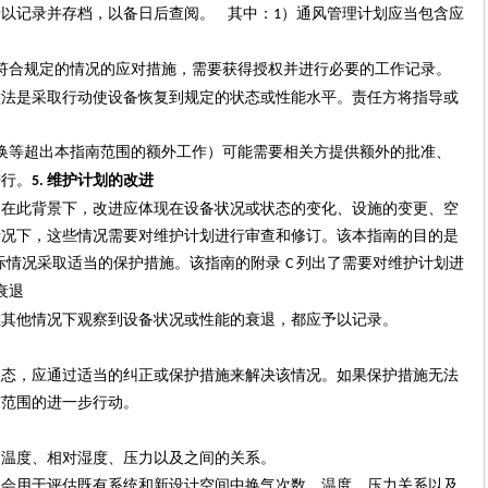
予以记录并存档，以备日后查阅。
其中：
）通风管理计划应当包含应
1
符合规定的情况的应对措施，需要获得授权并进行必要的工作记录。
做法是采取行动使设备恢复到规定的状态或性能水平。责任方将指导或
换等超出本指南范围的额外工作）可能需要相关方提供额外的批准、
进行。
维护计划的改进
5.
。在此背景下，改进应体现在设备状况或状态的变化、设施的变更、空
情况下，这些情况需要对维护计划进行审查和修订。该本指南的目的是
际情况采取适当的保护措施。
该指南的
附录
列出了需要对维护计划进
C
衰退
在其他情况下观察到设备状况或性能的衰退，都应予以记录。
状态，应通过适当的纠正或保护措施来解决该情况。如果保护措施无法
南范围的进一步行动。
、温度、相对湿度、压力
以及
之间的关系。
员会用于评估既有系统和新设计空间中换气次数、温度、压力关系以及