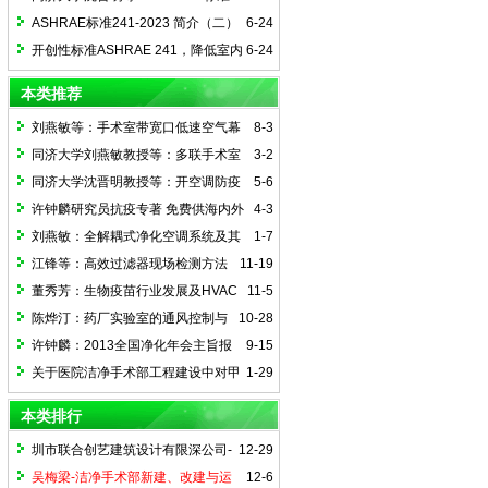
241-2023 简介（三） ——传染风险管理
ASHRAE标准241-2023 简介（二）
6-24
模式（下）
——传染风险管理模式（上）
开创性标准ASHRAE 241，降低室内
6-24
传染性气溶胶传播风险
本类推荐
刘燕敏等：手术室带宽口低速空气幕
8-3
的异温异速送风系统
同济大学刘燕敏教授等：多联手术室
3-2
的研发与实施
同济大学沈晋明教授等：开空调防疫
5-6
常态化
许钟麟研究员抗疫专著 免费供海内外
4-3
在线阅读
刘燕敏：全解耦式净化空调系统及其
1-7
应用
江锋等：高效过滤器现场检测方法
11-19
简述及专题研究
董秀芳：生物疫苗行业发展及HVAC
11-5
设计对策
陈烨汀：药厂实验室的通风控制与
10-28
安全节能对策
许钟麟：2013全国净化年会主旨报
9-15
告--我国空气净化技术的新发展、新技
关于医院洁净手术部工程建设中对甲
1-29
术、新理念
方/设计方的几点建议
本类排行
圳市联合创艺建筑设计有限深公司-
12-29
骆艳：洁净手术室湿度优先控制设计方法
吴梅梁-洁净手术部新建、改建与运
12-6