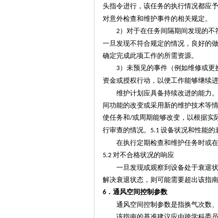
头指令进行，该任务的执行情况都应
对意外检查和维护事件的相关规定。
）对于在任务间隔期间发现的不
2
一旦发现不符合规定的情况，良好的
确定完成此项工作的所需资源。
）未预见的事件（例如维修或更
3
资金或授权行动，以便工作能够继续
维护计划应具备持续改进的能力
间功能的改变或采用新的维护技术等
使任务和
或周期能够改变，以根据实
/
行审查的情况。
设备状况和性能的
5.1
在执行定期检查和维护任务时或
对不合格状况的响应
5.2
一旦发现或观察到设备处于衰退
解决衰退状态，则可能需要超出该指
．通风空间控制参数
6
通风空间控制参数是指
换气次数
该指南的基准建议应由跨学科委