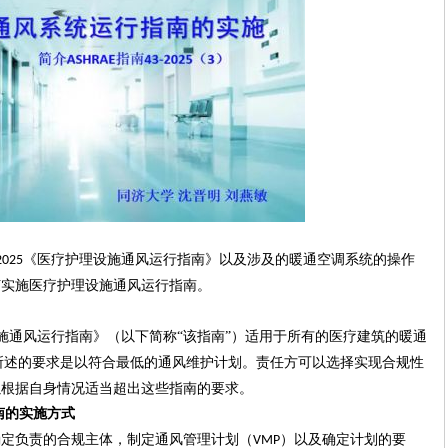
《
医疗护理设施通风运行指南
》
以及涉及的暖通空调系统
的操作
2025
何实施
医疗护理设施通风运行指南。
施通风运行指南》
（以下简称
“该指南”）
适用于所有的医疗建筑的暖通
所述的要求是以符合最低的通风维护计划。责任方可以选择实现合规性
以根据自身情况适当超出这些指南的要求。
南的
实施
方式
确定负责的合规主体，制定通风管理计划（
）以及确定计划的要
VMP