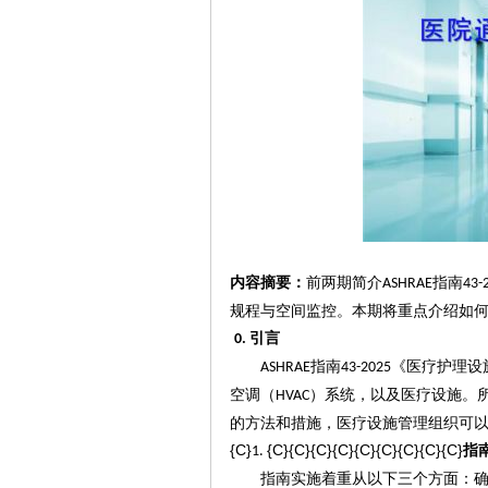
内容摘要：
前两期简介
指南
ASHRAE
43-
规程与空间监控。本期将重点介绍如
引言
0.
指南
《医疗护理设
ASHRAE
43-2025
空调（
）
系统，以及医疗设施。
HVAC
的方法和措施，医疗设施管理组织可
{C}
{C}{C}{C}{C}{C}{C}{C}{C}{C}
指
1.
指南
实施
着重从以下三个方面：