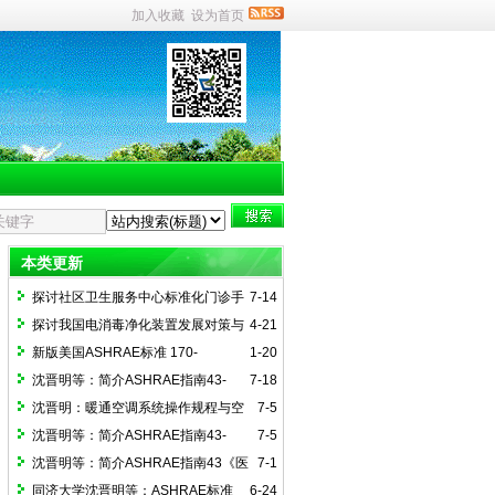
加入收藏
设为首页
本类更新
探讨社区卫生服务中心标准化门诊手
7-14
术室建设（一）
探讨我国电消毒净化装置发展对策与
4-21
国际接轨路径
新版美国ASHRAE标准 170-
1-20
2025《医疗护理设施通风》简介
沈晋明等：简介ASHRAE指南43-
7-18
2025(4)医院通风运行指南附录解读
沈晋明：暖通空调系统操作规程与空
7-5
间监控简介ASHRAE指南43-2025（2）
沈晋明等：简介ASHRAE指南43-
7-5
2025(3)《医院通风系统运行指南的实
沈晋明等：简介ASHRAE指南43《医
7-1
施》
疗护理设施通风运行指南》
同济大学沈晋明等：ASHRAE标准
6-24