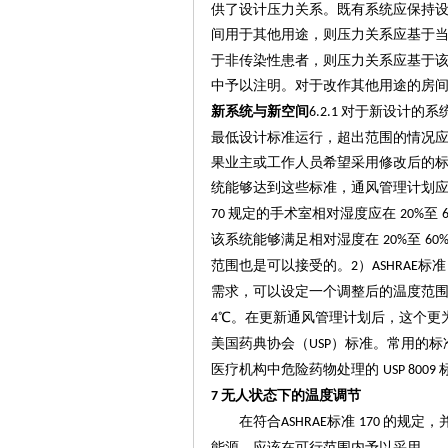
供了设计压力关系。既有系统应保持
间用于其他用途，则压力关系应基于
于非传染性患者，则压力关系应基于
中予以注明。对于改作其他用途的房
新系统与新空间
对于新设计的系
6.2.1
最低设计标准运行，超出范围的情况
果业主或工作人员希望采用修改后的
统能够达到这些标准，通风管理计划
规定的手术室相对湿度应在
至
70
20%
该系统能够满足相对湿度在
至
20%
60
范围也是可以接受的。
）
标
2
ASHRAE
需求，可以设定一个调整后的温度范
℃。在更新通风管理计划后，这个更
4
美国药典协会（
）标准。常用的标
USP
医疗机构中危险药物处理的
USP 8009
无人状态下的温度调节
7
在符合
标准
的规定，
ASHRAE
170
能源，应该在可行范围内予以采用。