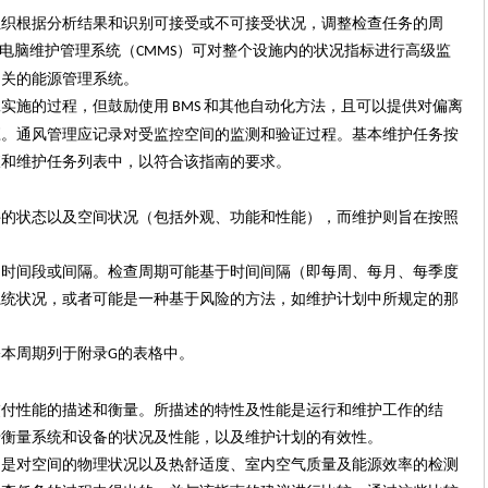
组织根据分析结果和
识别
可接受或不可接受状况，调整检查任务的周
电脑维护管理系统（
）可对整个设施内的状况指标进行高级监
CMMS
相关的能源管理系统。
工实施的过程，但鼓励使用
和其他自动化方法，且可以提供对偏离
BMS
应。通风管理应记录对受监控空间的监测和验证过程。
基本维护任务按
查和维护任务列表中，以符合该指南的要求。
件的状态以及空间状况（包括外观、功能和性能），而维护则旨在按照
的时间段或间隔。检查周期可能基于时间间隔（即每周、每月、每季度
系统状况，或者可能是一种基于风险的方法，如维护计划中所规定的那
基本周期列于附录
的表格中。
G
交付性能的描述和衡量。所描述的特性及性能是运行和维护工作的结
于衡量系统和设备的状况及性能，以及维护计划的有效性。
，是对空间的物理状况以及热舒适度、室内空气质量及能源效率的检测