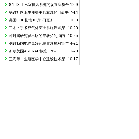
探讨
行管理
8.1.13 手术室排风系统的设置应符合
12-9
下列要求
探讨社区卫生服务中心标准化门诊手
7-14
术室建设（一）
美国CDC指南10月5日更新
10-8
王杰：手术部气体灭火系统设置探
10-20
讨
许钟麟研究员出版的专著受到海内
10-25
外读者的广泛关注
探讨我国电消毒净化装置发展对策与
4-21
国际接轨路径
新版美国ASHRAE标准 170-
1-20
2025《医疗护理设施通风》简介
王海等：生殖医学中心建设技术探
10-17
讨