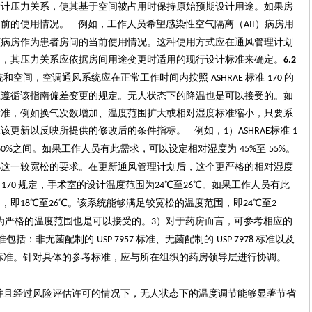
设计压力关系，使其基于空间被占用时保持原始预期设计用途。如果房
当前的使用情况。
例如，工作人员希望感染性空气隔离（
）病房用
AII
该病房作为患者房间的当前使用情况。这种使用方式应在通风管理计划
间，其压力关系应依据房间用途变更时适用的现行设计标准来确定。
6.2
统和空间，空调通风系统应在正常工作时间内按照
标准
的
ASHRAE
170
应遵循该指南偏差变更的规定。无人状态下的降温也是可以接受的。如
标准，例如换气次数增加、温度范围扩大或相对湿度标准缩小，只要系
应该更新以反映所提供的修改后的条件指标。
例如，
）
标准
1
ASHRAE
1
之间。如果工作人员有此需求，可以设定相对湿度为
至
。
60%
45%
55%
这一较宽松的要求。在更新通风管理计划后，这个更严格的相对湿度
%
准
规定，手术室的设计温度范围为
℃至
℃。如果工作人员有此
170
2
4
2
6
围，即
℃至
℃。该系统能够满足较宽松的温度范围，即
℃至
18
26
2
4
2
为严格的温度范围也是可以接受的。
）对于药房而言，可参考相应的
3
准包括：非无菌配制的
标准、无菌配制的
标准以及
USP 7957
USP 7978
标准。针对具体的参考标准，应与所在组织的药房领导层进行协调。
并且经过风险评估许可的情况下，无人状态下的温度调节能够显著节省