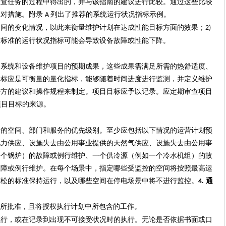
检查任务的过程中得出的，并与该指南的建议进行比较。通过这些比较
应对措施。附录
列出了推荐的系统运行状况指标示例。
A
时间的变化情况，以此来衡量维护计划在达成性能目标方面的效果；
2
)
合标准的运行状况指标可能会导致设备故障或性能下降。
调系统和设备维护项目的预期成果，这些成果需满足所需的热舒适度、
目标应是可衡量的量化指标，能够随着时间进度进行监测，并定义维护
任方的建议和操作规程来制定。项目目标应予以记录。应定期审查项目
项目目标的来源。
行的空间、部门和服务的优先级别。至少应包括以下情况的运营计划预
电力供应、设施失去由公用事业提供的天然气供应、设施失去由公用事
一个锅炉）的故障或例行维护、一个供冷源（例如一个冷水机组）的故
故障或例行维护。在每个场景中，指定哪些受监控的空间将按照最高运
宽松的标准保持运行，以及哪些空间在停电场景中将不进行监控。
通
4.
所批准，且将授权执行计划中所包含的工作。
执行，或在记录到出现不可接受状况时的执行。无论是否依据书面或口