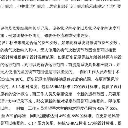
设计标准，但并非运行标准，尽管其部分设计标准暗示或规定了运行要
的评估及监测结果的长期记录。设备状况的变化以及状况变化的速度可
措施，例如调整任务周期、修改任务流程或安排更换。
的设计标准来确定合适的换气次数。如果现有系统能够调节换气次数，
新的换气次数纳入其中。无人使用的换气次数调节范围也是可以接受
的设计标准提供了设计温度范围。如果历史记录系统能够维持原有的设
后的运行范围，则可以更新该运行范围，前提是系统具备相应能力，并
。无人使用的温度调节范围也是可以接受的。
例如工作人员希望手术
设定点为
℃。历史记录表明能够满足修改后的范围。在更新通风管
18
接受的。
相对湿度。包括
标准
的设计标准，提供了设计
6.1.3
ASHRAE
170
持原有的设计标准，而工作人员又希望设定一个新的运行范围，只要系
管理计划中记录下来，那么更新的相对湿度范围是可以接受的。即使系
可以的。
例如，工作人员希望手术室的相对湿度范围为
至
。
45%
55%
至
的标准，同时也能够达到
至
的标准。在更新通风管
%
60%
45%
55%
围是可以接受的。
压力关系。包括
标准
的设计标准，提
6.1.4
ASHRAE
170