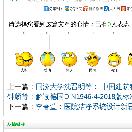
分享到：
QQ空间
新浪微博
人人网
开
请选择您看到这篇文章的心情：已有
0
人表态
0
0
0
0
0
支持
感动
惊讶
同情
流汗
上一篇：
同济大学沈晋明等： 中国建筑
钟麟等：解读德国DIN1946-4-2018版标
下一篇：
李著萱：医院洁净系统设计新