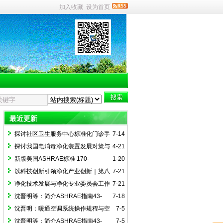
加入收藏
设为首页
最近更新
探讨社区卫生服务中心标准化门诊手
7-14
术室建设（一）
探讨我国电消毒净化装置发展对策与
4-21
国际接轨路径
新版美国ASHRAE标准 170-
1-20
2025《医疗护理设施通风》简介
以科技创新引领净化产业创新｜第八
7-21
届全国净化技术年会（2025）在郑州召开
净化技术发展与净化专业委员会工作
7-21
交流会召开
沈晋明等：简介ASHRAE指南43-
7-18
2025(4)医院通风运行指南附录解读
沈晋明：暖通空调系统操作规程与空
7-5
间监控简介ASHRAE指南43-2025（2）
沈晋明等：简介ASHRAE指南43-
7-5