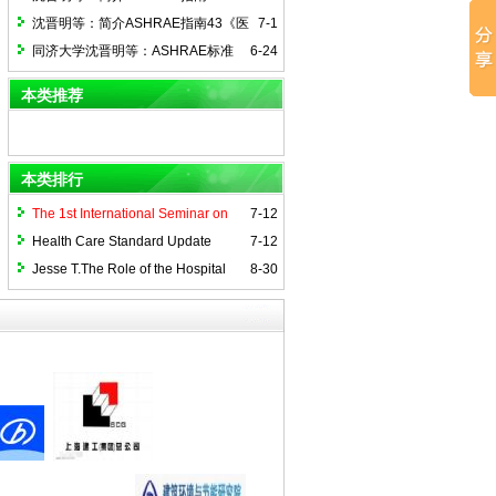
2025(3)《医院通风系统运行指南的实
沈晋明等：简介ASHRAE指南43《医
7-1
施》
疗护理设施通风运行指南》
同济大学沈晋明等：ASHRAE标准
6-24
241-2023 简介（三） ——传染风险管理
本类推荐
模式（下）
本类排行
The 1st International Seminar on
7-12
Healthcare Environment Control (ISHEC
Health Care Standard Update
7-12
2014)
Jesse T.The Role of the Hospital
8-30
Environment in Preventing Healthcare-
Associated Infections Caused by
Pathogens Transmitted through the Air