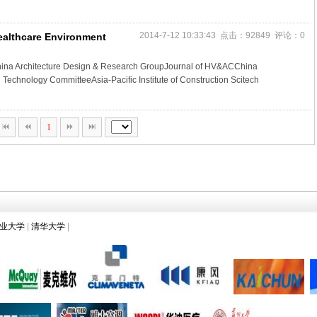
2014-7-12 10:33:43 点击：92849 评论：0
Healthcare Environment
ina Architecture Design & Research GroupJournal of HV&ACChina
Technology CommitteeAsia-Pacific Institute of Construction Scitech
1
业大学
|
清华大学
|