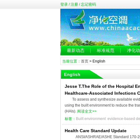
登录
/
注册
/
忘记密码
最新动态
标准规范
净化动
当前位置：
首页
>
English
English
Jesse T.The Role of the Hospital E
Healthcare-Associated Infections 
To assess and synthesize available evide
using the built environment to reduce the tr
(HAIs).
阅读全文>>
标签：
Built
environment
evidence-based
de
Health Care Standard Update
ANSI/ASHRAE/ASHE Standard 170-2008, V