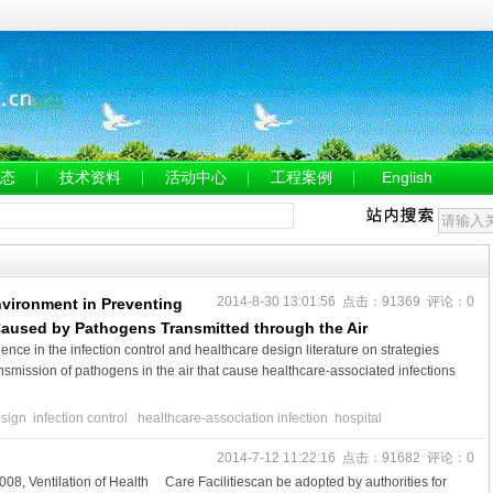
态
技术资料
活动中心
工程案例
English
2014-8-30 13:01:56 点击：91369 评论：0
nvironment in Preventing
Caused by Pathogens Transmitted through the Air
nce in the infection control and healthcare design literature on strategies
ansmission of pathogens in the air that cause healthcare-associated infections
sign
infection
control
healthcare-association
infection
hospital
2014-7-12 11:22:16 点击：91682 评论：0
entilation of Health Care Facilitiescan be adopted by authorities for