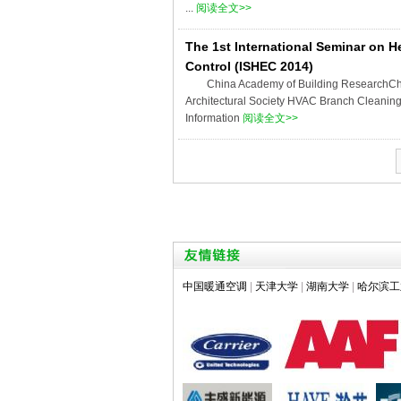
...
阅读全文>>
The 1st International Seminar on 
Control (ISHEC 2014)
China Academy of Building ResearchCh
Architectural Society HVAC Branch Cleaning 
Information
阅读全文>>
中国暖通空调
|
天津大学
|
湖南大学
|
哈尔滨工