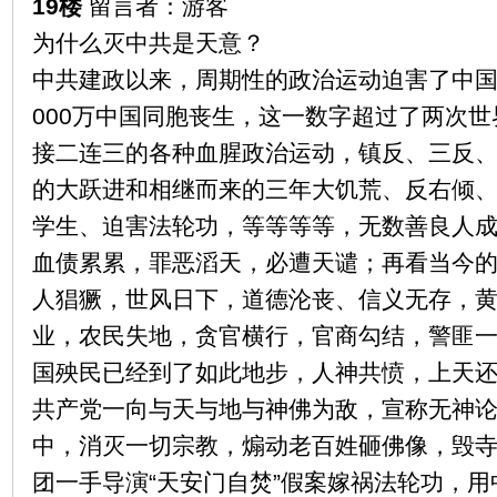
19楼
留言者：游客
为什么灭中共是天意？
中共建政以来，周期性的政治运动迫害了中国
000万中国同胞丧生，这一数字超过了两次
接二连三的各种血腥政治运动，镇反、三反
的大跃进和相继而来的三年大饥荒、反右倾、
学生、迫害法轮功，等等等等，无数善良人
血债累累，罪恶滔天，必遭天谴；再看当今
人猖獗，世风日下，道德沦丧、信义无存，
业，农民失地，贪官横行，官商勾结，警匪
国殃民已经到了如此地步，人神共愤，上天
共产党一向与天与地与神佛为敌，宣称无神
中，消灭一切宗教，煽动老百姓砸佛像，毁寺庙
团一手导演“天安门自焚”假案嫁祸法轮功，用