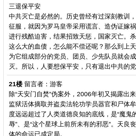
三退保平安
中共灭亡是必然的。历史曾经有过深刻教训
征服，就因为罗马皇帝采用谎言、造伪证嫁
进行残酷迫害，结果招致天惩，国家灭亡。
这么大的血债，怎么能不偿还呢？那么到上
为它组成部分的党员、团员、少先队员就会
灭。所以，人要想保平安，只有退出中共的
21楼
留言者：游客
除“天安门自焚”伪案外，2006年初又揭露出
监狱活体摘取并盗卖法轮功学员器官和尸体牟
度远远超过了人类道德良知的底线，是“魔鬼的
辱”、是“这个星球上前所未有的邪恶”。天良
体的命运已成定局。