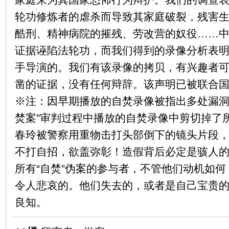
轮功修炼者的虐杀而导致其家庭破裂，残害
酷刑、精神病院的摧残、劳改营的奴役……
证据诬陷法轮功，而我们得到的录像分析表
手导演的。我们有该录像的拷贝，有兴趣者可
凿的证据，没有任何辩辞。该声明已被联合
※注：因早期播放的自焚录像被指出多处漏洞，
焚案”审判过程中播放的自焚录像中剪切掉了
春玲被警察用重物击打头部倒下的镜头片段
不打自招，欲盖弥彰！造假背后必定是骇人
所有“自焚”伪案的参与者，不管他们动机如
令人悲哀的。他们失去的，或者是自己宝贵
良知。