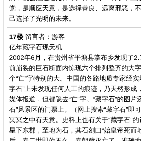
党，是顺应天意，是选择善良、远离邪恶，
己选择了光明的未来。
17楼
留言者：游客
亿年藏字石现天机
2002年6月，在贵州省平塘县掌布乡发现了2.
前崩裂的巨石断面内惊现六个排列整齐的大字
个“亡”字特别的大。中国的各路地质专家经实
字石”上未发现任何人工的痕迹，乃天然形成
媒体报道，但都隐去“亡”字。“藏字石”的图片
石”风景区的门票上。（网上搜索“藏字石”即
冥冥之中有天意。史料上也有关于“藏字石”的
星下东郡，至地为石，其石刻曰“始皇帝死而
后，秦二世即位不久，秦朝就灭亡了，准确