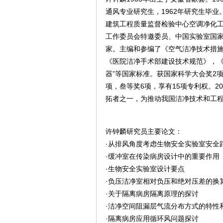
通风专业研究生，1962年研究生毕
建筑工程质量监督检验中心空调净化工
工作委员会特邀委员、中国实验室国
家。主编和参编了《空气洁净技术措
《医院洁净手术部建设技术规范》，《
器”等国家标准。获国家科学大会奖2
项，叁等奖6项，享有15项专利权。2
拓者之一，为推动我国洁净技术和工
许钟麟研究员主要论文：
·从排风角度考虑生物安全实验室安全
·缓冲室在传染病房设计中的重要作用
·生物安全实验室设计要点
·负压洁净室相对负压和绝对压差的换
·关于隔离病房隔离原理的探讨
·洁净空间阻漏层气流分布方式的特性
·隔离病房应用循环风问题探讨