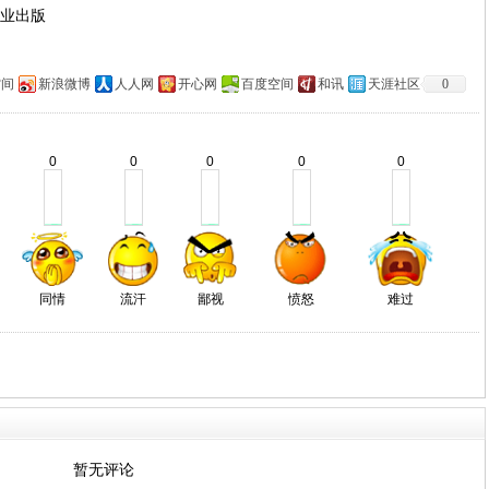
业出版
空间
新浪微博
人人网
开心网
百度空间
和讯
天涯社区
0
0
0
0
0
0
同情
流汗
鄙视
愤怒
难过
暂无评论