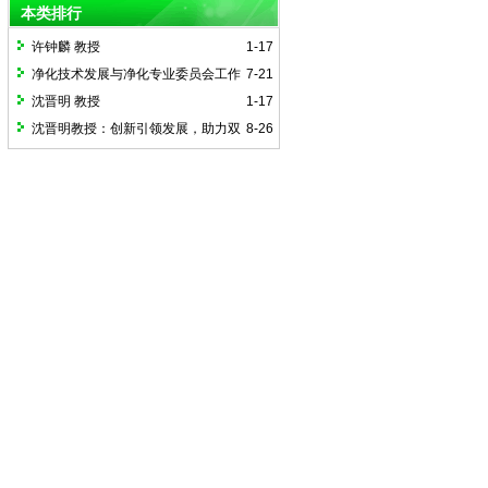
本类排行
许钟麟 教授
1-17
净化技术发展与净化专业委员会工作
7-21
交流会召开
沈晋明 教授
1-17
沈晋明教授：创新引领发展，助力双
8-26
碳环控