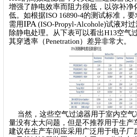
增强了静电效率而阻力很低，以弥补净
低。如
根据
ISO 16890-4
的测试标准，要
IPA
需
用
(ISO-Propyl-Alcohole)
试液对过
除静电处理。从下表可以看出
H
13
空气
其穿透率（
Penetration
）差异
非常
大。
当然，这些空气过滤器用于室内空气
量没有太大问题，但是不推荐用于生产
建议在生产车间应采用广泛用于电子厂