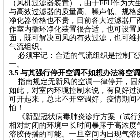
（风机过滤器装置），由于
FFU
作为大
与高效过滤器的质量高、噪声低、规格
净化器价格也不贵，目前各大过滤器厂
作室内循环净化装置很合适，也可设置
面，既可解决回风的有效过滤，也可维
气流组织。
必须牢记：合适的气流组织是控制飞
一。
3.5
与其强行停开空调不如想办法将空
指南规定无新风的空调一律停开，固
如此，对室内环境控制来说，有良好过
可开起来，总比不
开空调好。疫情期间
怕！
《新型冠状病毒肺炎诊疗方案（试行
相对封闭的环境中长时间暴露于高浓度
溶胶传播的可能。一旦空间内出现气溶