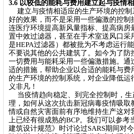
3.6
以较低的能耗与费用建立起与疫情
建立与疫情相适应的生产环境的控制
好的效果，而不是采用一些偏激的控制
连医疗环境提高新风量指标、提高病房
置中效过滤器，甚至在手术室送风口采
是
HEPA
过滤器）都被批为不考虑运行
不要说其他的公共建筑了。如今为了防
一切费用与能耗采用一些偏激措施。通
适的措施，帮助企业以合适的能耗与费
的生产环境的控制系统，对企业降低运
义非凡！
当疫情趋向稳定、到完全控制时，生
理，如何从这次抗击新冠病毒疫情吸取
情或自然灾害面前有序地维持生产这对
上已经有很成熟的
BCP
。我们可以参考
建筑设计规范》时讨论过
SARS
期间对今