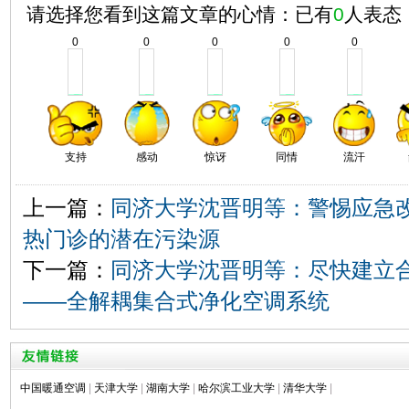
请选择您看到这篇文章的心情：已有
0
人表态
0
0
0
0
0
支持
感动
惊讶
同情
流汗
上一篇：
同济大学沈晋明等：警惕应急
热门诊的潜在污染源
下一篇：
同济大学沈晋明等：尽快建立
——全解耦集合式净化空调系统
中国暖通空调
|
天津大学
|
湖南大学
|
哈尔滨工业大学
|
清华大学
|