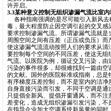
许开启。
3.3
某种意义控制无组织渗漏气流比室内
各种指南强调的是尽可能引入新风去
毒，最大程度防止
因
空调引起的交叉感
要求控制渗漏气流。所谓渗漏气流就是
周围空间之间有压差（正压或负压）而
使这渗漏气流流动按照
人
们的要求从清
要控制每个空间的不同压差，使这无组
气流。以医院为例，循证交叉污染，由
污染的事件很多，却很难找到一篇由空
的文献。国外的医院标准或指南，总是
有序梯度压差控制，而不是室内的洁净
自身直接污染而引发
，
不同于空调是通
只提倡全新风、提倡开窗通风，而不注
差变化，造成无组织渗漏引发污染，不
在指导企业加大空调系统新风量的同时