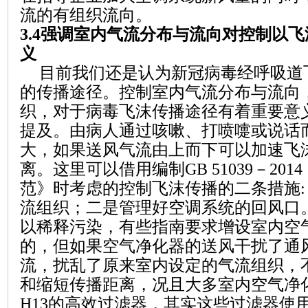
流的有组织流向。
3.4
强调室内气流分布与流向对控制以飞
义
目前我们还是认为新冠病毒经呼吸道
的传播途径。控制室内气流分布与流向
织，对于病毒飞沫传播途径有着重要意
提及。由病人通过咳嗽、打喷嚏或说话
大，如果送风气流由上而下可以加速飞
离。这里可以借用编制
GB 51039
－
2014
范》时考虑的控制飞沫传播的二条措施
流组织；二是
管理好
空调系统的回风口
以稀释污染，有些指南要求增设室内空
的，
但
如果空气净化器
的送风
干扰了通
流，扰乱了原来
室内
设定的气流组织，
和
缩短传播距离
，况
且大多室内空气净
H13
的高效过滤器
，
其实这些过滤器使