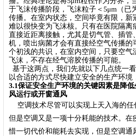
播。经典理论是将
5
μm粒径作为分界，
于飞沫传播阶段，飞沫粒子＜
5
μm（已
传播。在室内状态，空间毕竟有限，
新
难以很快变为飞沫核。只有在医院隔离
直接近距离接触，尤其是
切气管、插管
机，喷出病菌才会有直接经空气传播的
个初浅的共识，在室内空间，只要空气
飞沫，不
存在经气溶胶传播的可能。
基于这
两点，我们先就以下几点统一
以合适的方式尽快建立安全的生产环境
3.1
保证安全生产环境的关键因素是降低
风运行或开窗通风
空调技术尽管可以实现上天入海的任
但是空调
又
是一项十分耗能的技术。在
惜一切代价
和
能耗去实现，但是空调通