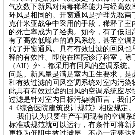
气次数下新风对病毒稀释能力与经高效
环风是相同的。开窗通风是护理先驱
南
克什米亚战争中采用的手段，稀释了室
的死亡率成为了经典。如今，有了低阻
有了高效低噪声的通风系统，甚至空调
代了开窗通风。具有有效过滤的回风也
释的有效性。即使在医院诊疗科室，除
（
AII
）外，都采用有回风的空调系统。
问题。新风量是满足室内卫生要求，是
和
有效过滤的回风空调系统对室内污染
此
具有有效过滤的回风的空调系统应尽
过滤是针对室内目标污染物
而言
，我们
4
《综合医院建筑设计规范》相应规定
我们认为只要生产车间现有的空调系
标准或规范就可以运行，有条件可将新
更换为低阻中效过滤层。不必一定要达