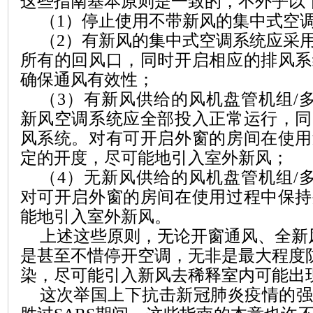
这些指南基本原则是一致的，不外乎
以
（
1
）
停止使用不带新风的集中式空
（
2
）
有新风的集中式空调系统应采
所有的回风口，同时开启相应的排风系
确保通风有效性
；
（
3
）
有新风供给的风机盘管机组
/
新风空调系统应全部投入正常运行，同
风系统。对有可开启外窗的房间在使用
定的开度，尽可能地引入室外新风
；
（
4
）
无新风供给的风机盘管机组
/
对可开启外窗的房间在使用过程中保持
能地引入室外新风
。
上述
这些
原则，无论开窗通风、全新
是甚至不惜停开空调，无非是最大程度
染，尽可能引入新风去稀释室内可能出
这次举国上下抗击新冠肺炎疫情的强