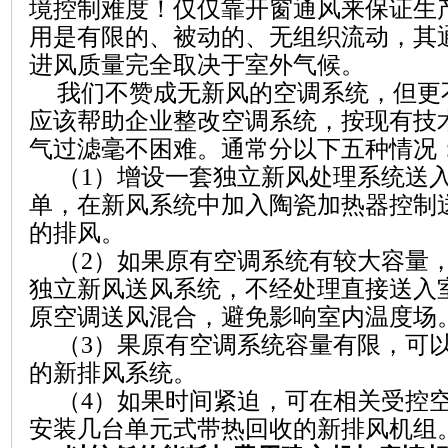
境控制难度！仅仅
靠开窗通风来保证生
用是有限的、被动的、无组织流动，其
进风质量完全取决于室外气候。
我们不赞成无新风的空调系统，但更
应该帮助企业整改空调系统，按现有技
气过滤毫不困难。通常分以下五种情况
（
1
）增设一套独立新风处理系统送
单，在新风系统中加入陶瓷加热器控制
的排风。
（
2
）如果原有空调系统有较大容量
独立新风送风系统，不经处理直接送入
原空调送风混合，避免影响室内温度场
（
3
）果原有空调系统容量有限，可
的新排风系统。
（
4
）如果时间紧迫，可在相关受控
安装几台单元式带热回收的新排风机组