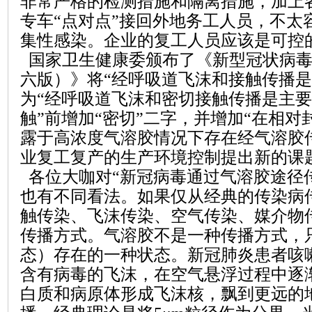
非常严格的检测措施
和
隔离措施，加上
专车
“点对点”接回外地务工人员，
不太
集性感染。企业的复工人员应该是可控
国家卫生健康委颁布了
《新型
冠状病
六版）》
将
“经呼吸道飞沫和接触传播是
为“经呼吸道飞沫和
密切
接触传播是主要
触
”
前增加
“
密切
”
二字，并增加
“
在相对
露于
高浓度气溶胶
情况下存在经气溶胶
业复工复产的生产环境控制提出新的课
各位大咖对
“新冠病毒通过气溶胶途径
也有不同看法。如果仅从经典的传染病
触传染、飞沫传染、空气传染、媒介物
传播方式。气溶胶不是一种传播方式，
态）存在的一种状态。新冠肺炎患者咳
含有病毒的飞沫，在空气悬浮过程中逐
白质和病原体形成飞沫核，飘到更远的