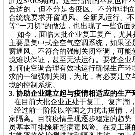
胜过
SARS
期间。这些指南的本意也许
合适的，但不分是否疫区、不分地理位
合统统要求开窗通风、全新风运行、不
等
“一刀切”的做法
，也出现了一些负面
如今，面临大批企业复工复产，尤其
主要是集中式全空气空调系统，如果还
窗通风、不符合的强制关闭空调，可能
境
难以
保证，甚至无法
运行。要
使
企业
如何
使
空调
合理有效
地
运行确保生产环
求
的一律
强制关闭
，为此，有必要
建立
境的控制系统。
3.
协助企业建立起与疫情相适应的生产
在目前
大批企业正处于复工、复产潮
经过前一阶段以举国之力抗击疫情，
家隔离。目前疫情呈现逐步稳定的趋势
员基本可排除新冠病毒风险。在复工潮