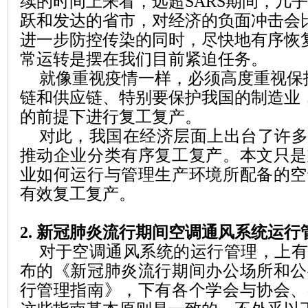
续的时间上来看，远超
SARS
期间，几乎
跃和发达的省市
，
对经济的负面冲击会
进一步防控传染的同时，尽快地有序恢
常运转是摆在我们目前紧迫任务。
就像重视疫情一样，必须高度重视保
链和供应链、特别要保护我国的制造业
的前提下进行复工复产。
对此，我国在经济层面上出台了许多
推动企业分类有序复工复产。本文只是
业如何运行与管理生产环境
所
配备
的
空
有效
复工复产
。
2.
新冠肺炎流行期间空调通风系统运行
对于空调通风系统的运行管理，上有
布的《新冠肺炎流行期间办公场所和公
行管理指南》，下有各个学会与协会、