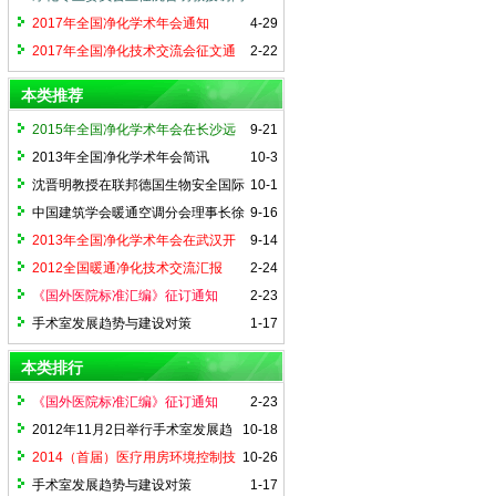
德国吉森大学
2017年全国净化学术年会通知
4-29
2017年全国净化技术交流会征文通
2-22
知
本类推荐
2015年全国净化学术年会在长沙远
9-21
大成功举行
2013年全国净化学术年会简讯
10-3
沈晋明教授在联邦德国生物安全国际
10-1
论坛大会上作：关于中国生物安全实验室
中国建筑学会暖通空调分会理事长徐
9-16
与控制设施系统的演讲
伟的贺信
2013年全国净化学术年会在武汉开
9-14
幕
2012全国暖通净化技术交流汇报
2-24
《国外医院标准汇编》征订通知
2-23
手术室发展趋势与建设对策
1-17
本类排行
《国外医院标准汇编》征订通知
2-23
2012年11月2日举行手术室发展趋
10-18
势与我们对策讲座
2014（首届）医疗用房环境控制技
10-26
术国际论坛在沪举办
手术室发展趋势与建设对策
1-17