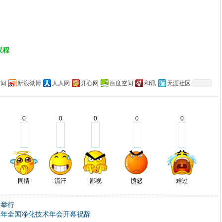
议程
空间
新浪微博
人人网
开心网
百度空间
和讯
天涯社区
0
0
0
0
0
同情
流汗
鄙视
愤怒
难过
功举行
7年全国净化技术年会开幕祝辞