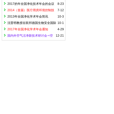
2017的年全国净化技术年会的会议
8-23
议程
2014（首届）医疗用房环境控制技
7-12
术国际论坛 报名通知
2013年全国净化学术年会简讯
10-3
沈晋明教授在联邦德国生物安全国际
10-1
论坛大会上作：关于中国生物安全实验室
2017年全国净化学术年会通知
4-29
与控制设施系统的演讲
国内外空气洁净新技术研讨会-<空
12-21
气洁净技术原理>中文版出版30周年和英
文版首发式