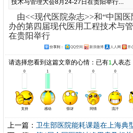
技术与管理大会8月24-27日在贵阳举行...
由<<现代医院杂志>>和“中国医
办的第四届现代医用工程技术与管理大
在贵阳举行
分享到：
QQ空间
新浪微博
人人网
开
请选择您看到这篇文章的心情：已有
1
人表态
0
1
0
0
0
支持
感动
惊讶
同情
流汗
上一篇：
卫生部医院能耗课题在上海典